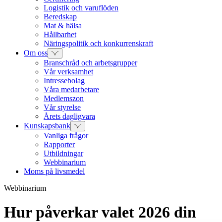
Logistik och varuflöden
Beredskap
Mat & hälsa
Hållbarhet
Näringspolitik och konkurrenskraft
Om oss
Branschråd och arbetsgrupper
Vår verksamhet
Intressebolag
Våra medarbetare
Medlemszon
Vår styrelse
Årets dagligvara
Kunskapsbank
Vanliga frågor
Rapporter
Utbildningar
Webbinarium
Moms på livsmedel
Webbinarium
Hur påverkar valet 2026 din