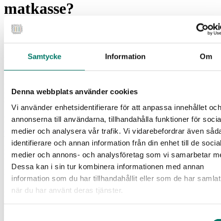
matkasse?
Efter flera år präglade av inflation, geopolitisk oro och debatt om
Samtycke
Information
Om
matpriser har livsmedelsfrågorna hamnat högt på den politiska
agendan. Under valet 2026 väntas frågor som konkurrenskraft,
beredskap, folkhälsa och klimat bli viktiga skiljelinjer mellan
partierna. Men var står egentligen riksdagspartierna i de frågor som
Denna webbplats använder cookies
påverkar dagligvaruhandeln, livsmedelskedjan och konsumenternas
vardag?
Vi använder enhetsidentifierare för att anpassa innehållet oc
annonserna till användarna, tillhandahålla funktioner för socia
Den 12 juni, i samband med publiceringen av
Dagligvaruindex maj
2026
, bjöd vi in till ett webbinarium om vilka politiska vägval som
medier och analysera vår trafik. Vi vidarebefordrar även såd
väntar och vad de kan komma att innebära. Under webbinariet
identifierare och annan information från din enhet till de socia
presenterades även resultaten från Svensk Dagligvaruhandels
medier och annons- och analysföretag som vi samarbetar m
partienkät inför riksdagsvalet 2026.
Dessa kan i sin tur kombinera informationen med annan
Deltog gjorde Karin Brynell, vd Svensk Dagligvaruhandel, Torbjörn
information som du har tillhandahållit eller som de har samlat
Sjöström, opinionsanalytiker och ordförande i Novus, Oscar
Almqvist, näringspolitisk expert Svensk Dagligvaruhandel, Daniel
när du har använt deras tjänster.
Liljeberg, statssekreterare Landsbygds- och
infrastrukturdepartementet, Frida Bratt, frilansjournalist med
uppdrag som privatekonomisk expert och krönikör för bland annat
Samtyckesval