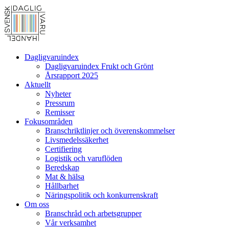
Dagligvaruindex
Dagligvaruindex Frukt och Grönt
Årsrapport 2025
Aktuellt
Nyheter
Pressrum
Remisser
Fokusområden
Branschriktlinjer och överenskommelser
Livsmedelssäkerhet
Certifiering
Logistik och varuflöden
Beredskap
Mat & hälsa
Hållbarhet
Näringspolitik och konkurrenskraft
Om oss
Branschråd och arbetsgrupper
Vår verksamhet