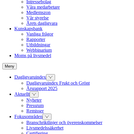
Intressebolag
Våra medarbetare
Medlemszon
Vår styrelse
Årets dagligvara
Kunskapsbank
Vanliga frågor
Rapporter
Utbildningar
Webbinarium
Moms på livsmedel
Meny
Dagligvaruindex
Dagligvaruindex Frukt och Grönt
Årsrapport 2025
Aktuellt
Nyheter
Pressrum
Remisser
Fokusområden
Branschriktlinjer och överenskommelser
Livsmedelssäkerhet
Certifiering