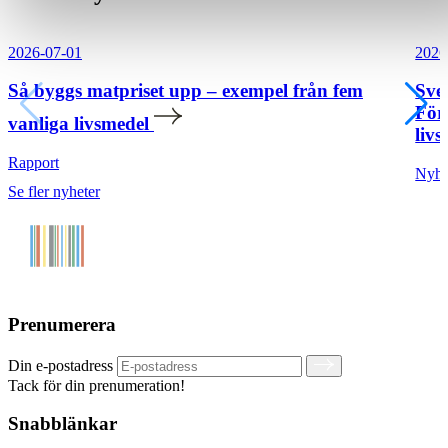
2026-07-01
2026
Så byggs matpriset upp – exempel från fem
Sve
För
vanliga livsmedel
livs
Rapport
Nyhe
Se fler nyheter
Prenumerera
Din e-postadress
Tack för din prenumeration!
Snabblänkar