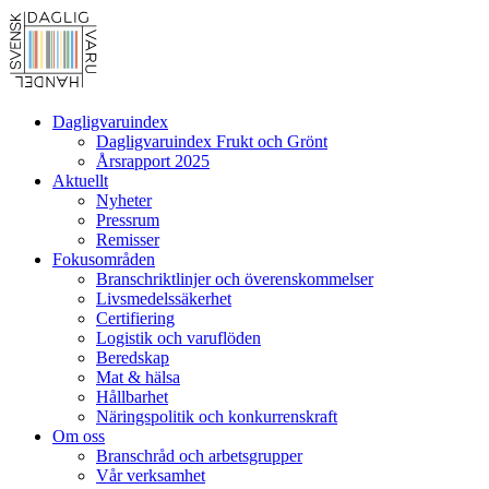
Dagligvaruindex
Dagligvaruindex Frukt och Grönt
Årsrapport 2025
Aktuellt
Nyheter
Pressrum
Remisser
Fokusområden
Branschriktlinjer och överenskommelser
Livsmedelssäkerhet
Certifiering
Logistik och varuflöden
Beredskap
Mat & hälsa
Hållbarhet
Näringspolitik och konkurrenskraft
Om oss
Branschråd och arbetsgrupper
Vår verksamhet