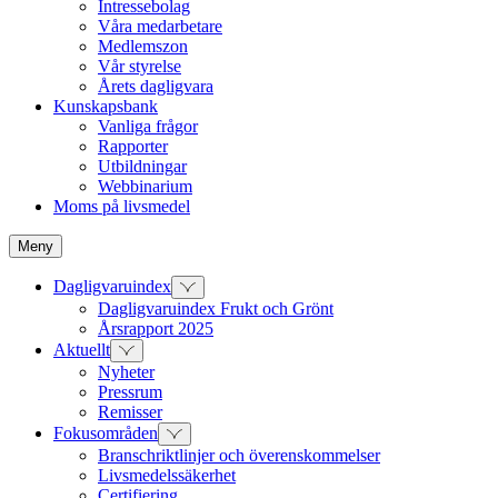
Intressebolag
Våra medarbetare
Medlemszon
Vår styrelse
Årets dagligvara
Kunskapsbank
Vanliga frågor
Rapporter
Utbildningar
Webbinarium
Moms på livsmedel
Meny
Dagligvaruindex
Dagligvaruindex Frukt och Grönt
Årsrapport 2025
Aktuellt
Nyheter
Pressrum
Remisser
Fokusområden
Branschriktlinjer och överenskommelser
Livsmedelssäkerhet
Certifiering