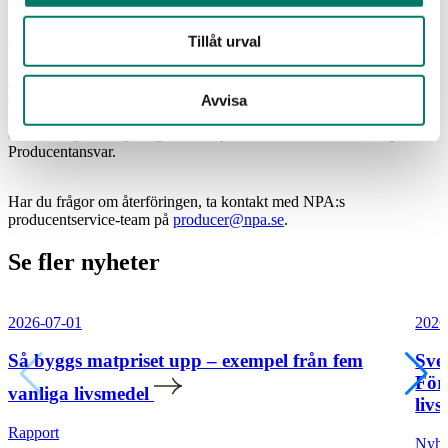
transporter än beräknat.
Tillåt urval
– Kommunerna kommer att bygga ut fastighetsnära insamling i
hela landet, och att det kommer att öka kostnaderna för systemet
framöver är otvetydigt, men det kommer ske senare än beräknat.
Som icke vinstutdelande producentansvarsorganisation menar vi att
Avvisa
vi har ett ansvar att inte ta ut högre kostnader än nödvändigt här
och nu
, säger Bengt Lagerman, styrelseordförande för Näringslivets
Producentansvar.
Har du frågor om återföringen, ta kontakt med NPA:s
producentservice-team på
producer@npa.se
.
Se fler nyheter
2026-07-01
2026
Så byggs matpriset upp – exempel från fem
Sve
För
vanliga livsmedel
livs
Rapport
Nyhe