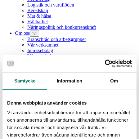
Logistik och varuflöden
Beredskap
Mat & hälsa
Hållbarhet
Näringspolitik och konkurrenskraft
Om oss
Branschråd och arbetsgrupper
Vår verksamhet
Intressebolag
Våra medarbetare
Medlemszon
Vår styrelse
Årets dagligvara
Kunskapsbank
Samtycke
Information
Om
Vanliga frågor
Rapporter
Utbildningar
Webbinarium
Denna webbplats använder cookies
Moms på livsmedel
Vi använder enhetsidentifierare för att anpassa innehållet
Nyhet
och annonserna till användarna, tillhandahålla funktioner
för sociala medier och analysera vår trafik. Vi
Information: NPA sänker
vidarebefordrar även sådana identifierare och annan