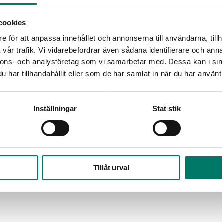
t från utredningen om livsmedelskedjans kontrollorganisation. Utrednin
cookies
e för att anpassa innehållet och annonserna till användarna, tillh
vår trafik. Vi vidarebefordrar även sådana identifierare och anna
nnons- och analysföretag som vi samarbetar med. Dessa kan i sin
har tillhandahållit eller som de har samlat in när du har använt 
nor under 2024. Av detta stod e-handeln för cirka 14 miljarder. 96 procen
kvärdig kontroll och varierande kostnader för kontrollen i olika delar a
Inställningar
Statistik
skapa goda förutsättningar för en mer likvärdig kontroll och en mer robu
das vidare framför allt hur företagens kostnader kopplade till kontroll
gifter för att sälja ekologiska varor i lösdrift och online, även om de
Tillåt urval
med olikvärdig kontroll.