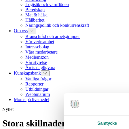
Logistik och varuflöden
Beredskap
Mat & hälsa
Hållbarhet
Näringspolitik och konkurrenskraft
Om oss
Branschråd och arbetsgrupper
Vår verksamhet
Intressebolag
Våra medarbetare
Medlemszon
Vår styrelse
Årets dagligvara
Kunskapsbank
Vanliga frågor
Rapporter
Utbildningar
Webbinarium
Moms på livsmedel
Nyhet
Stora skillnader i vad matpris
Samtycke