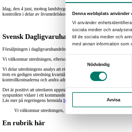
Idag, den 4 juni, mottog landsbygdsminister Peter Kullgren betänkande
Denna webbplats använder 
kontrollen i delar av livsmedelskedjan.
Vi använder enhetsidentifierar
sociala medier och analysera 
Svensk Dagligvaruhandel kommenterar:
till de sociala medier och a
med annan information som du 
Försäljningen i daglig­varu­handeln uppgick till drygt 343 miljarder kro
Samtyckesval
Vi välkomnar utredningen, eftersom vi länge påtalat problemen med oli
Nödvändig
Vi delar utredningens analys att ett förstatligande av kontrollen kan 
trots en gedigen utredning kvarstår vissa frågetecken som behöver utre
kontrollkostnaderna och andra administrativa kostnader.
Det är positivt att utredaren uppmärksammar problematiken med extra av
synpunkter vidare i ett kommande remissvar.
Avvisa
Läs mer på regeringens hemsida
här
.
Vi välkomnar utredningen, eftersom vi länge påtalat problemen 
En rubrik här