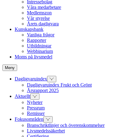
Intressebolag
Våra medarbetare
Medlemszon
Vår styrelse
Årets dagligvara
Kunskapsbank
Vanliga frågor
Rapporter
Utbildningar
Webbinarium
Moms på livsmedel
Meny
Dagligvaruindex
Dagligvaruindex Frukt och Grönt
Årsrapport 2025
Aktuellt
Nyheter
Pressrum
Remisser
Fokusområden
Branschriktlinjer och överenskommelser
Livsmedelssäkerhet
Certifiering