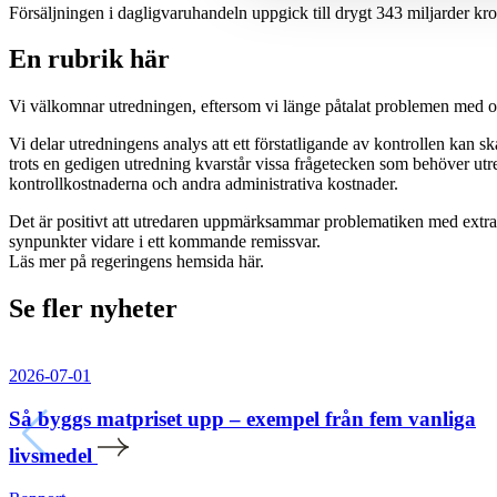
Försäljningen i daglig­varu­handeln uppgick till drygt 343 miljarder kro
En rubrik här
Vi välkomnar utredningen, eftersom vi länge påtalat problemen med oli
Vi delar utredningens analys att ett förstatligande av kontrollen kan 
trots en gedigen utredning kvarstår vissa frågetecken som behöver utre
kontrollkostnaderna och andra administrativa kostnader.
Det är positivt att utredaren uppmärksammar problematiken med extra av
synpunkter vidare i ett kommande remissvar.
Läs mer på regeringens hemsida här.
Se fler nyheter
2026-07-01
Så byggs matpriset upp – exempel från fem vanliga
livsmedel