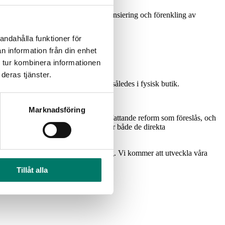
gen har sett över organisation, finansiering och förenkling av
andahålla funktioner för
n information från din enhet
 tur kombinera informationen
deras tjänster.
t av daglig­varu­försäljningen sker således i fysisk butik.
v landet.
Marknadsföring
st kontrollorganisation. Det är en omfattande reform som föreslås, och
en kan komma att påverkas. Det gäller både de direkta
t ligger utanför utredningens uppdrag. Vi kommer att utveckla våra
Tillåt alla