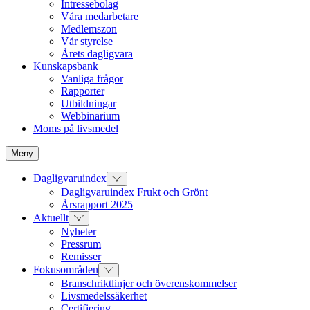
Intressebolag
Våra medarbetare
Medlemszon
Vår styrelse
Årets dagligvara
Kunskapsbank
Vanliga frågor
Rapporter
Utbildningar
Webbinarium
Moms på livsmedel
Meny
Dagligvaruindex
Dagligvaruindex Frukt och Grönt
Årsrapport 2025
Aktuellt
Nyheter
Pressrum
Remisser
Fokusområden
Branschriktlinjer och överenskommelser
Livsmedelssäkerhet
Certifiering