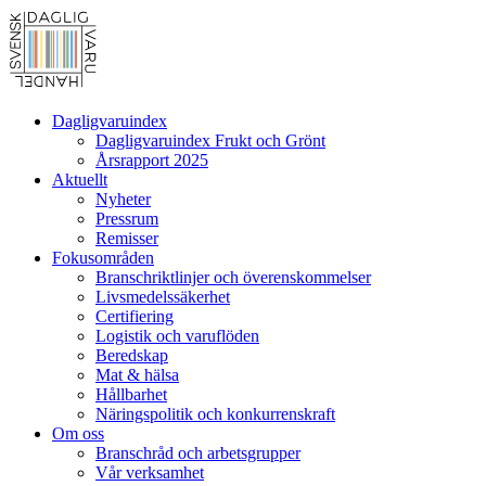
Dagligvaruindex
Dagligvaruindex Frukt och Grönt
Årsrapport 2025
Aktuellt
Nyheter
Pressrum
Remisser
Fokusområden
Branschriktlinjer och överenskommelser
Livsmedelssäkerhet
Certifiering
Logistik och varuflöden
Beredskap
Mat & hälsa
Hållbarhet
Näringspolitik och konkurrenskraft
Om oss
Branschråd och arbetsgrupper
Vår verksamhet