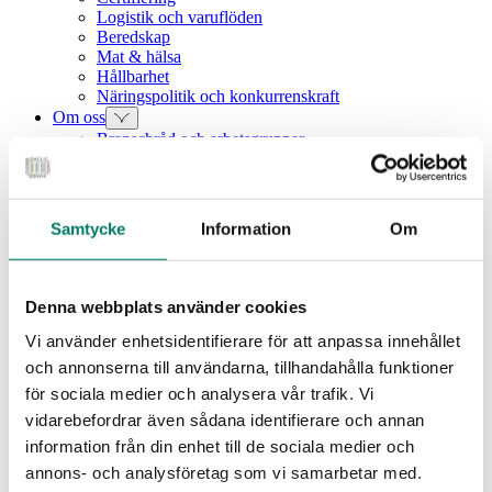
Logistik och varuflöden
Beredskap
Mat & hälsa
Hållbarhet
Näringspolitik och konkurrenskraft
Om oss
Branschråd och arbetsgrupper
Vår verksamhet
Intressebolag
Våra medarbetare
Medlemszon
Samtycke
Information
Om
Vår styrelse
Årets dagligvara
Kunskapsbank
Vanliga frågor
Denna webbplats använder cookies
Rapporter
Utbildningar
Vi använder enhetsidentifierare för att anpassa innehållet
Webbinarium
och annonserna till användarna, tillhandahålla funktioner
Moms på livsmedel
för sociala medier och analysera vår trafik. Vi
Nyhet
vidarebefordrar även sådana identifierare och annan
information från din enhet till de sociala medier och
Svensk Dagligvaruhandel
annons- och analysföretag som vi samarbetar med.