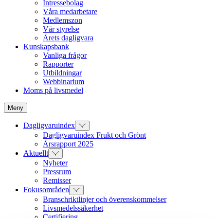
Intressebolag
Våra medarbetare
Medlemszon
Vår styrelse
Årets dagligvara
Kunskapsbank
Vanliga frågor
Rapporter
Utbildningar
Webbinarium
Moms på livsmedel
Meny
Dagligvaruindex
Dagligvaruindex Frukt och Grönt
Årsrapport 2025
Aktuellt
Nyheter
Pressrum
Remisser
Fokusområden
Branschriktlinjer och överenskommelser
Livsmedelssäkerhet
Certifiering