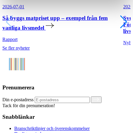
2026-07-01
2026
Så byggs matpriset upp – exempel från fem
Sve
För
vanliga livsmedel
livs
Rapport
Nyhe
Se fler nyheter
Prenumerera
Din e-postadress
Tack för din prenumeration!
Snabblänkar
Branschriktlinjer och överenskommelser