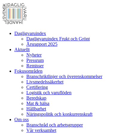
Dagligvaruindex
Dagligvaruindex Frukt och Grönt
Årsrapport 2025
Aktuellt
Nyheter
Pressrum
Remisser
Fokusområden
Branschriktlinjer och överenskommelser
Livsmedelssäkerhet
Certifiering
Logistik och varuflöden
Beredskap
Mat & hälsa
Hållbarhet
Näringspolitik och konkurrenskraft
Om oss
Branschråd och arbetsgrupper
Vår verksamhet