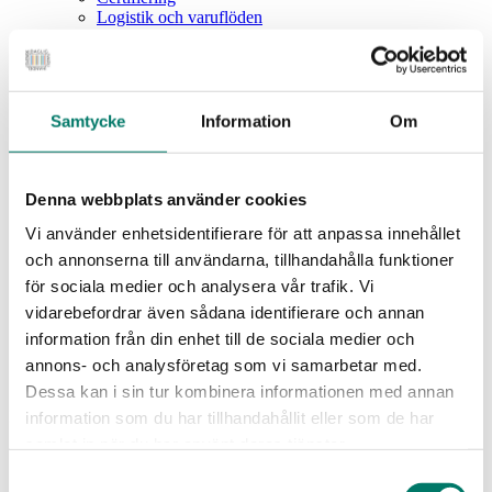
Logistik och varuflöden
Beredskap
Mat & hälsa
Hållbarhet
Näringspolitik och konkurrenskraft
Om oss
Samtycke
Information
Om
Branschråd och arbetsgrupper
Vår verksamhet
Intressebolag
Våra medarbetare
Denna webbplats använder cookies
Medlemszon
Vi använder enhetsidentifierare för att anpassa innehållet
Vår styrelse
Årets dagligvara
och annonserna till användarna, tillhandahålla funktioner
Kunskapsbank
för sociala medier och analysera vår trafik. Vi
Vanliga frågor
vidarebefordrar även sådana identifierare och annan
Rapporter
information från din enhet till de sociala medier och
Utbildningar
Webbinarium
annons- och analysföretag som vi samarbetar med.
Moms på livsmedel
Dessa kan i sin tur kombinera informationen med annan
Nyhet
information som du har tillhandahållit eller som de har
samlat in när du har använt deras tjänster.
Svensk Dagligvaruhandel
Samtyckesval