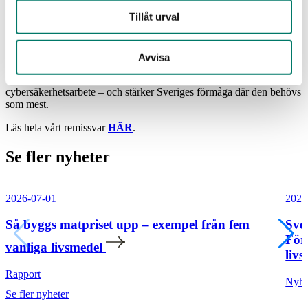
bygger på riskbedömning
Tillåt urval
är teknikneutrala
fokuserar på resultat – inte detaljerade metoder
skiljer tydligt mellan krav och god praxis
minskar krav som saknar reell koppling till riskreducering
Avvisa
Detta ger bättre förutsättningar för ett modernt och resilient
cybersäkerhetsarbete – och stärker Sveriges förmåga där den behövs
som mest.
Läs hela vårt remissvar
HÄR
.
Se fler nyheter
2026-07-01
2026
Så byggs matpriset upp – exempel från fem
Sve
För
vanliga livsmedel
livs
Rapport
Nyhe
Se fler nyheter