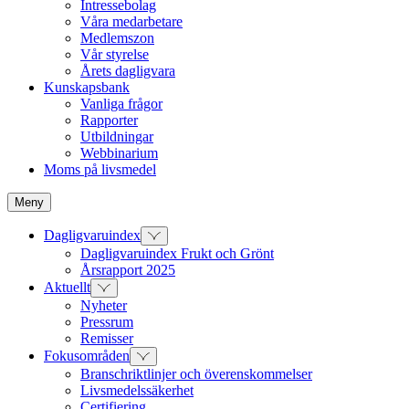
Intressebolag
Våra medarbetare
Medlemszon
Vår styrelse
Årets dagligvara
Kunskapsbank
Vanliga frågor
Rapporter
Utbildningar
Webbinarium
Moms på livsmedel
Meny
Dagligvaruindex
Dagligvaruindex Frukt och Grönt
Årsrapport 2025
Aktuellt
Nyheter
Pressrum
Remisser
Fokusområden
Branschriktlinjer och överenskommelser
Livsmedelssäkerhet
Certifiering