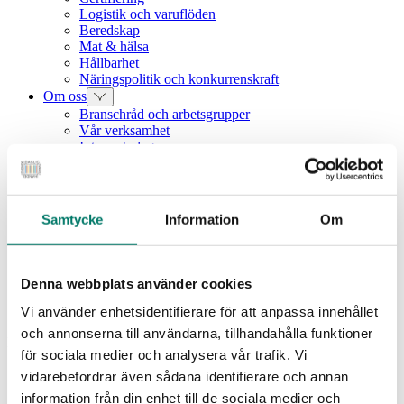
Logistik och varuflöden
Beredskap
Mat & hälsa
Hållbarhet
Näringspolitik och konkurrenskraft
Om oss
Branschråd och arbetsgrupper
Vår verksamhet
Intressebolag
Våra medarbetare
Medlemszon
Vår styrelse
Årets dagligvara
Samtycke
Information
Om
Kunskapsbank
Vanliga frågor
Rapporter
Utbildningar
Denna webbplats använder cookies
Webbinarium
Vi använder enhetsidentifierare för att anpassa innehållet
Moms på livsmedel
och annonserna till användarna, tillhandahålla funktioner
Nyhet
för sociala medier och analysera vår trafik. Vi
vidarebefordrar även sådana identifierare och annan
Svensk Dagligvaruhandel
information från din enhet till de sociala medier och