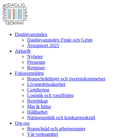
Dagligvaruindex
Dagligvaruindex Frukt och Grönt
Årsrapport 2025
Aktuellt
Nyheter
Pressrum
Remisser
Fokusområden
Branschriktlinjer och överenskommelser
Livsmedelssäkerhet
Certifiering
Logistik och varuflöden
Beredskap
Mat & hälsa
Hållbarhet
Näringspolitik och konkurrenskraft
Om oss
Branschråd och arbetsgrupper
Vår verksamhet