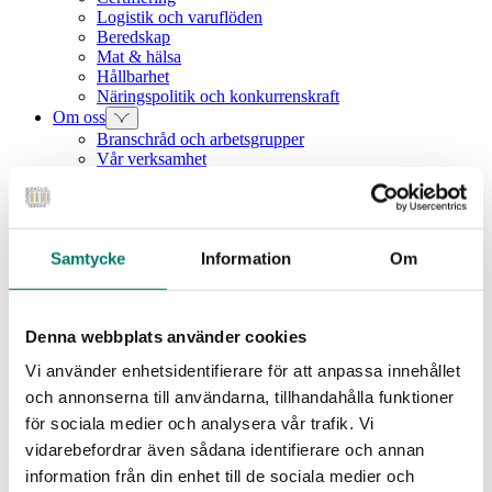
Logistik och varuflöden
Beredskap
Mat & hälsa
Hållbarhet
Näringspolitik och konkurrenskraft
Om oss
Branschråd och arbetsgrupper
Vår verksamhet
Intressebolag
Våra medarbetare
Medlemszon
Vår styrelse
Årets dagligvara
Samtycke
Information
Om
Kunskapsbank
Vanliga frågor
Rapporter
Denna webbplats använder cookies
Utbildningar
Webbinarium
Vi använder enhetsidentifierare för att anpassa innehållet
Moms på livsmedel
och annonserna till användarna, tillhandahålla funktioner
Nyhet
för sociala medier och analysera vår trafik. Vi
vidarebefordrar även sådana identifierare och annan
Remissvar lämnat – vi vill se en
information från din enhet till de sociala medier och