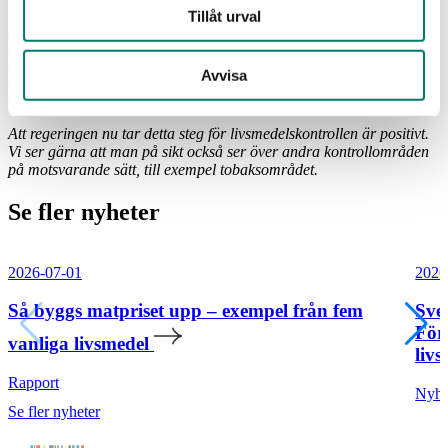
transparent avgiftsmodell för att undvika ökade kostnader för
Tillåt urval
företagen. Vi se en regionaliserad organisation och fysiska
kontrollbesök som standard, samt att principen om
efterhandsdebitering kvarstår. Det är också avgörande att ekologisk
Avvisa
kontroll integreras i den nya organisationen för att skapa
samordningsvinster och förenklingar för dagligvaruföretagen.
Att regeringen nu tar detta steg för livsmedelskontrollen är positivt.
Vi ser gärna att man på sikt också ser över andra kontrollområden
på motsvarande sätt, till exempel tobaksområdet.
Se fler nyheter
2026-07-01
2026
Så byggs matpriset upp – exempel från fem
Sve
För
vanliga livsmedel
livs
Rapport
Nyhe
Se fler nyheter