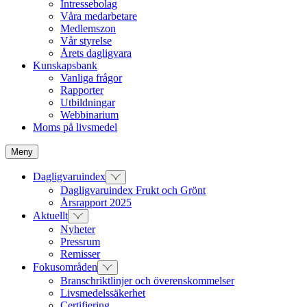
Intressebolag
Våra medarbetare
Medlemszon
Vår styrelse
Årets dagligvara
Kunskapsbank
Vanliga frågor
Rapporter
Utbildningar
Webbinarium
Moms på livsmedel
Meny
Dagligvaruindex
Dagligvaruindex Frukt och Grönt
Årsrapport 2025
Aktuellt
Nyheter
Pressrum
Remisser
Fokusområden
Branschriktlinjer och överenskommelser
Livsmedelssäkerhet
Certifiering