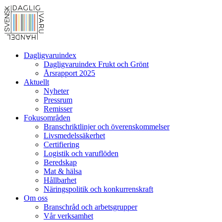
Dagligvaruindex
Dagligvaruindex Frukt och Grönt
Årsrapport 2025
Aktuellt
Nyheter
Pressrum
Remisser
Fokusområden
Branschriktlinjer och överenskommelser
Livsmedelssäkerhet
Certifiering
Logistik och varuflöden
Beredskap
Mat & hälsa
Hållbarhet
Näringspolitik och konkurrenskraft
Om oss
Branschråd och arbetsgrupper
Vår verksamhet