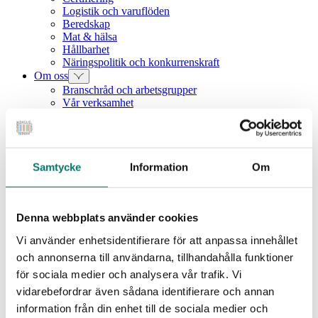
Logistik och varuflöden
Beredskap
Mat & hälsa
Hållbarhet
Näringspolitik och konkurrenskraft
Om oss
Branschråd och arbetsgrupper
Vår verksamhet
Intressebolag
Våra medarbetare
Medlemszon
Vår styrelse
Årets dagligvara
Samtycke
Information
Om
Kunskapsbank
Vanliga frågor
Rapporter
Denna webbplats använder cookies
Utbildningar
Webbinarium
Vi använder enhetsidentifierare för att anpassa innehållet
Moms på livsmedel
och annonserna till användarna, tillhandahålla funktioner
Rapport
för sociala medier och analysera vår trafik. Vi
vidarebefordrar även sådana identifierare och annan
Fakta om maten: När varje
information från din enhet till de sociala medier och