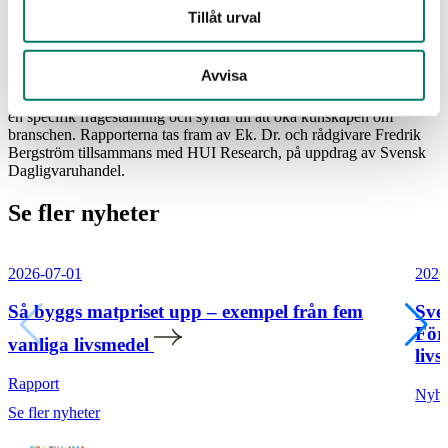
Tillåt urval
Rapporten finns tillgänglig för nedladdning
HÄR
.
Fakta om maten
Avvisa
Fakta om maten
är en rapportserie som kortfattat belyser
dagligvaruhandeln ur olika perspektiv. Varje rapport sätter fokus på
en specifik frågeställning och syftar till att öka kunskapen om
branschen. Rapporterna tas fram av Ek. Dr. och rådgivare Fredrik
Bergström tillsammans med HUI Research, på uppdrag av Svensk
Dagligvaruhandel.
Se fler nyheter
2026-07-01
2026
Så byggs matpriset upp – exempel från fem
Sve
För
vanliga livsmedel
livs
Rapport
Nyhe
Se fler nyheter