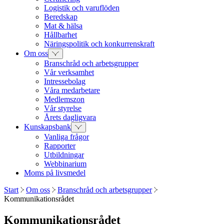
Logistik och varuflöden
Beredskap
Mat & hälsa
Hållbarhet
Näringspolitik och konkurrenskraft
Om oss
Branschråd och arbetsgrupper
Vår verksamhet
Intressebolag
Våra medarbetare
Medlemszon
Vår styrelse
Årets dagligvara
Kunskapsbank
Vanliga frågor
Rapporter
Utbildningar
Webbinarium
Moms på livsmedel
Start
Om oss
Branschråd och arbetsgrupper
Kommunikationsrådet
Kommunikationsrådet