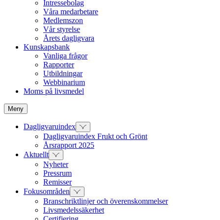
Intressebolag
Våra medarbetare
Medlemszon
Vår styrelse
Årets dagligvara
Kunskapsbank
Vanliga frågor
Rapporter
Utbildningar
Webbinarium
Moms på livsmedel
Meny
Dagligvaruindex
Dagligvaruindex Frukt och Grönt
Årsrapport 2025
Aktuellt
Nyheter
Pressrum
Remisser
Fokusområden
Branschriktlinjer och överenskommelser
Livsmedelssäkerhet
Certifiering