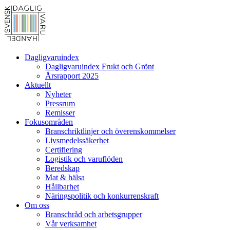
Dagligvaruindex
Dagligvaruindex Frukt och Grönt
Årsrapport 2025
Aktuellt
Nyheter
Pressrum
Remisser
Fokusområden
Branschriktlinjer och överenskommelser
Livsmedelssäkerhet
Certifiering
Logistik och varuflöden
Beredskap
Mat & hälsa
Hållbarhet
Näringspolitik och konkurrenskraft
Om oss
Branschråd och arbetsgrupper
Vår verksamhet