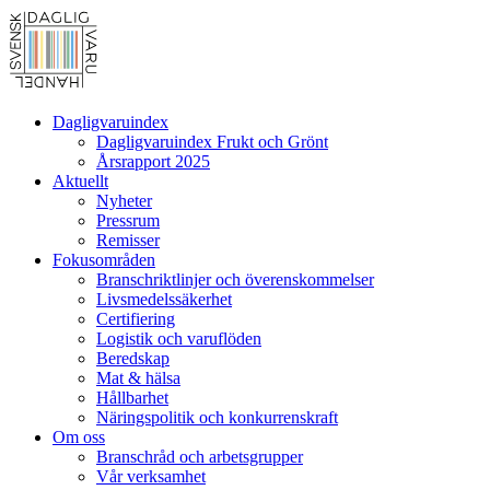
Dagligvaruindex
Dagligvaruindex Frukt och Grönt
Årsrapport 2025
Aktuellt
Nyheter
Pressrum
Remisser
Fokusområden
Branschriktlinjer och överenskommelser
Livsmedelssäkerhet
Certifiering
Logistik och varuflöden
Beredskap
Mat & hälsa
Hållbarhet
Näringspolitik och konkurrenskraft
Om oss
Branschråd och arbetsgrupper
Vår verksamhet