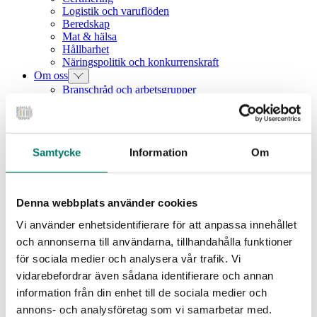
Logistik och varuflöden
Beredskap
Mat & hälsa
Hållbarhet
Näringspolitik och konkurrenskraft
Om oss
Branschråd och arbetsgrupper
Vår verksamhet
Intressebolag
Våra medarbetare
Medlemszon
Samtycke
Information
Om
Vår styrelse
Årets dagligvara
Kunskapsbank
Vanliga frågor
Denna webbplats använder cookies
Rapporter
Utbildningar
Vi använder enhetsidentifierare för att anpassa innehållet
Webbinarium
och annonserna till användarna, tillhandahålla funktioner
Moms på livsmedel
för sociala medier och analysera vår trafik. Vi
Nyhet
vidarebefordrar även sådana identifierare och annan
information från din enhet till de sociala medier och
Kommentar till förslaget om
annons- och analysföretag som vi samarbetar med.