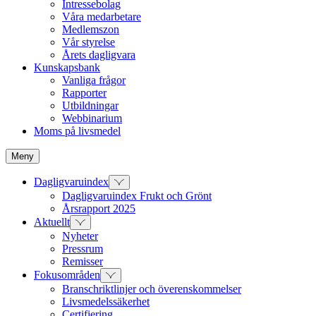
Intressebolag
Våra medarbetare
Medlemszon
Vår styrelse
Årets dagligvara
Kunskapsbank
Vanliga frågor
Rapporter
Utbildningar
Webbinarium
Moms på livsmedel
Meny
Dagligvaruindex
Dagligvaruindex Frukt och Grönt
Årsrapport 2025
Aktuellt
Nyheter
Pressrum
Remisser
Fokusområden
Branschriktlinjer och överenskommelser
Livsmedelssäkerhet
Certifiering