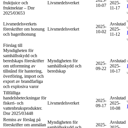
2025-
fruktjuice och
Livsmedelsverket
2025-
10-07
fruktnektar – Dnr
11-17
2025/03653
Livsmedelsverkets
Avslutad
2025-
föreskrifter om honung
Livsmedelsverket
2025-
10-02
och bagerihonung
11-12
Förslag till
Myndigheten för
samhällsskydd och
beredskaps föreskrifter
Myndigheten för
Avslutad
2025-
om utformning av
samhällsskydd och
2025-
09-22
tillstånd för hantering,
beredskap
10-17
överföring, import och
export av brandfarliga
och explosiva varor
Tillfälliga
handelsbeteckningar för
Avslutad
2025-
fiskeri- och
Livsmedelsverket
2025-
09-17
vattenbruksprodukter.
10-08
Dnr 2025/03448
Remiss av förslag på
Myndigheten för
Avslutad
föreskrifter om anmälan
2025-
samhällsskydd och
2025-