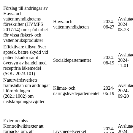
Förslag till ändringar av
Havs- och
vattenmyndighetens
Avsluta
Havs- och
2024-
föreskrifter (HVMFS
2024-
vattenmyndigheten
06-27
2017:14) om spårbarhet
08-23
för vissa fiskeri- och
vattenbruksprodukter
Effektivare tillsyn över
apotek, bättre skydd vid
Avsluta
patientskador samt
2024-
Socialdepartementet
2024-
översyn av handel med
06-19
11-01
receptfria läkemedel
(SOU 2023:101)
Naturvårdsverkets
framställan om ändringar
Avsluta
Klimat- och
2024-
i förordningen
2024-
näringslivsdepartementet
06-19
(2021:1002) om
09-20
nedskräpningsavgifter
Externremiss
Kontrollwikitexter att
Avsluta
2024-
förpacka om, att
Livsmedelsverket
2024-