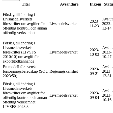
Titel
Avsändare
Inkom
Statu
Förslag till ändring i
Livsmedelsverkets
Avslut
2023-
föreskrifter om avgifter för
Livsmedelsverket
2023-
11-23
offentlig kontroll och annan
12-14
offentlig verksamhet
Förslag till ändring i
Livsmedelsverkets
Avslut
2023-
föreskrifter (LIVSFS
Livsmedelsverket
2023-
10-03
2010:10) om avgift för
10-27
exportgodkännande
En modell för svensk
Avslut
2023-
försörjningsberedskap (SOU
Regeringskansliet
2023-
09-21
2023:50)
12-31
Förslag till ändring i
Livsmedelsverkets
Avslut
föreskrifter om avgifter för
2023-
Livsmedelsverket
2023-
offentlig kontroll och annan
09-04
10-16
offentlig verksamhet
LIVSFS 2023:8