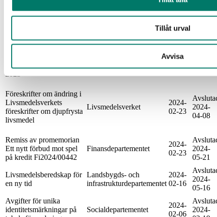
och hobbyartiklar (057)
02-29
04-29
samt Kosmetiska
produkter (090)
Tillåt urval
Konsekvenser för svensk
produktion och miljö av
Avsluta
att miljöaspekter
2024-
Livsmedelsverket
2024-
Avvisa
integrerats i Nordiska
02-28
03-20
näringsrekommendationer
2023
Föreskrifter om ändring i
Avsluta
Livsmedelsverkets
2024-
Livsmedelsverket
2024-
föreskrifter om djupfrysta
02-23
04-08
livsmedel
Remiss av promemorian
Avsluta
2024-
Ett nytt förbud mot spel
Finansdepartementet
2024-
02-23
på kredit Fi2024/00442
05-21
Avsluta
Livsmedelsberedskap för
Landsbygds- och
2024-
2024-
en ny tid
infrastrukturdepartementet
02-16
05-16
Avgifter för unika
Avsluta
2024-
identitetsmärkningar på
Socialdepartementet
2024-
02-06