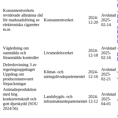
Konsumentverkets
reviderade allmänna råd
Avslutad
2024-
för marknadsföring av
Konsumentverket
2025-
12-20
elektroniska cigaretter
02-14
m.m
Vägledning om
Avslutad
2024-
oanmälda och
Livsmedelsverket
2025-
12-18
föranmälda kontroller
02-16
Delredovisning 3 av
regeringsuppdraget
Avslutad
Klimat- och
2024-
Uppdrag om
2025-
näringslivsdepartementet
12-16
producentansvaret
02-21
förpackningar
Animalieproduktion
med hög
Avslutad
Landsbygds- och
2024-
konkurrenskraft och
2025-
infrastrukturdepartementet
12-12
gott djurskydd (SOU
04-01
2024:56)