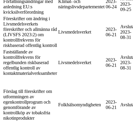
Författningsändringar med
Klimat- och
2023-
2023-
anledning EU:s
näringslivsdepartementet
06-24
09-25
kvicksilverförordning
Föreskrifter om ändring i
Livsmedelsverkets
Avslut
föreskrifter och allmänna råd
2023-
Livsmedelsverket
2023-
(LIVSFS 2023:2) om
06-21
08-31
kontrollfrekvens för
riskbaserad offentlig kontroll
Fastställande av
kontrollfrekvens för
Avslut
2023-
regelbunden riskbaserad
Livsmedelsverket
2023-
06-21
offentlig kontroll av
08-31
kontaktmaterialverksamheter
Förslag till föreskrifter om
utformningen av
egenkontrollprogram och
2023-
Folkhälsomyndigheten
Avslut
genomförande av
06-21
kontrollköp av tobaksfria
nikotinprodukter