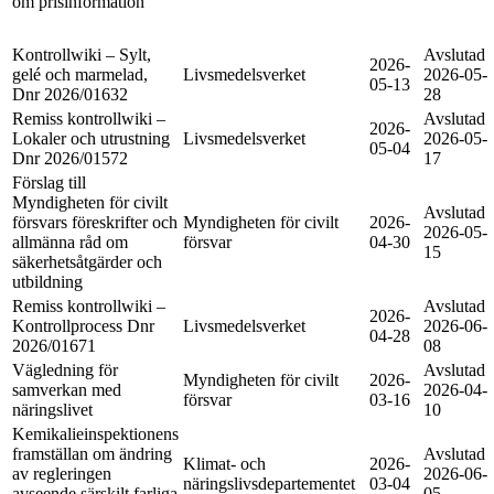
om prisinformation
Kontrollwiki – Sylt,
Avslutad
2026-
gelé och marmelad,
Livsmedelsverket
2026-05-
05-13
Dnr 2026/01632
28
Remiss kontrollwiki –
Avslutad
2026-
Lokaler och utrustning
Livsmedelsverket
2026-05-
05-04
Dnr 2026/01572
17
Förslag till
Myndigheten för civilt
Avslutad
försvars föreskrifter och
Myndigheten för civilt
2026-
2026-05-
allmänna råd om
försvar
04-30
15
säkerhetsåtgärder och
utbildning
Remiss kontrollwiki –
Avslutad
2026-
Kontrollprocess Dnr
Livsmedelsverket
2026-06-
04-28
2026/01671
08
Vägledning för
Avslutad
Myndigheten för civilt
2026-
samverkan med
2026-04-
försvar
03-16
näringslivet
10
Kemikalieinspektionens
framställan om ändring
Avslutad
Klimat- och
2026-
av regleringen
2026-06-
näringslivsdepartementet
03-04
avseende särskilt farliga
05