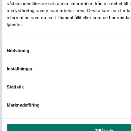
sådana identifierare och annan information från din enhet til
Delbetänkandet Nya
Avsluta
2024-
regler om cybersäkerhet
Försvarsdepartementet
2024-
analysföretag som vi samarbetar med. Dessa kan i sin tur 
03-06
(SOU 2024:18)
05-28
information som du har tillhandahållit eller som de har samla
Revidering av befintlig
tjänster.
vägledning gällande
egenkontroll- och
egenkontrollprogram
Avsluta
2024-
tobaksvaror, elektroniska
Folkhälsomyndigheten
2024-
Samtyckesval
03-04
cigaretter och
04-04
Nödvändig
påfyllningsbehållare samt
tobaksfria
nikotinprodukter
Inställningar
Revidering av befintlig
Avsluta
Statistik
vägledning gällande
2024-
Folkhälsomyndigheten
2024-
egenkontroll- och
03-04
04-04
egenkontrollprogram
Marknadsföring
EJ KOMPLETT – Nya
kriterier för
Avsluta
Svanenmärkta Kontors-
2024-
Miljömärkning Sverige
2024-
Tillåt alla