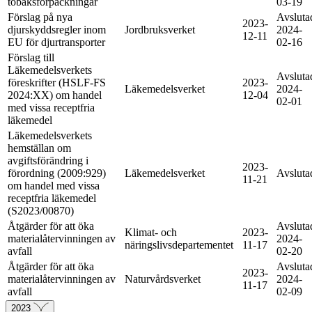
tobaksförpackningar
03-19
Förslag på nya
Avsluta
2023-
djurskyddsregler inom
Jordbruksverket
2024-
12-11
EU för djurtransporter
02-16
Förslag till
Läkemedelsverkets
Avsluta
föreskrifter (HSLF-FS
2023-
Läkemedelsverket
2024-
2024:XX) om handel
12-04
02-01
med vissa receptfria
läkemedel
Läkemedelsverkets
hemställan om
avgiftsförändring i
2023-
förordning (2009:929)
Läkemedelsverket
Avsluta
11-21
om handel med vissa
receptfria läkemedel
(S2023/00870)
Åtgärder för att öka
Avsluta
Klimat- och
2023-
materialåtervinningen av
2024-
näringslivsdepartementet
11-17
avfall
02-20
Åtgärder för att öka
Avsluta
2023-
materialåtervinningen av
Naturvårdsverket
2024-
11-17
avfall
02-09
2023