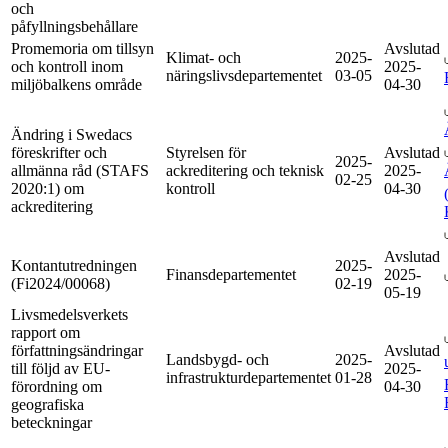
och
påfyllningsbehållare
Promemoria om tillsyn
Avslutad
Klimat- och
2025-
och kontroll inom
2025-
näringslivsdepartementet
03-05
miljöbalkens område
04-30
Ändring i Swedacs
föreskrifter och
Styrelsen för
Avslutad
2025-
allmänna råd (STAFS
ackreditering och teknisk
2025-
02-25
2020:1) om
kontroll
04-30
ackreditering
Avslutad
Kontantutredningen
2025-
Finansdepartementet
2025-
(Fi2024/00068)
02-19
05-19
Livsmedelsverkets
rapport om
författningsändringar
Avslutad
Landsbygd- och
2025-
till följd av EU-
2025-
infrastrukturdepartementet
01-28
förordning om
04-30
geografiska
beteckningar