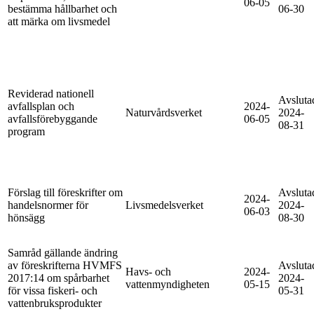
06-05
bestämma hållbarhet och
06-30
att märka om livsmedel
Reviderad nationell
Avsluta
avfallsplan och
2024-
Naturvårdsverket
2024-
avfallsförebyggande
06-05
08-31
program
Förslag till föreskrifter om
Avsluta
2024-
handelsnormer för
Livsmedelsverket
2024-
06-03
hönsägg
08-30
Samråd gällande ändring
av föreskrifterna HVMFS
Avsluta
Havs- och
2024-
2017:14 om spårbarhet
2024-
vattenmyndigheten
05-15
för vissa fiskeri- och
05-31
vattenbruksprodukter