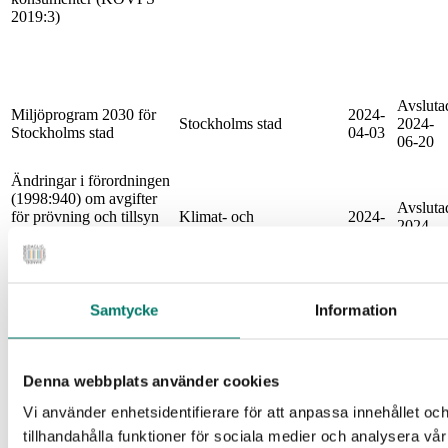
2019:3)
Avsluta
Miljöprogram 2030 för
2024-
Stockholms stad
2024-
Stockholms stad
04-03
06-20
Ändringar i förordningen
(1998:940) om avgifter
Avsluta
för prövning och tillsyn
Klimat- och
2024-
2024-
enligt miljöbalken
näringslivsdepartementet
03-27
05-28
gällande
producentansvaren
Livsmedelsverkets
Samtycke
Information
föreskrifter om
Avsluta
2024-
handelsbeteckningar för
Livsmedelsverket
2024-
03-18
fiskeri- och
04-30
vattenbruksprodukter
Denna webbplats använder cookies
Tillfälliga
Avsluta
handelsbeteckningar för
2024-
Vi använder enhetsidentifierare för att anpassa innehållet oc
Livsmedelsverket
2024-
fiskeri- och
03-15
04-11
tillhandahålla funktioner för sociala medier och analysera vår
vattenbruksprodukter