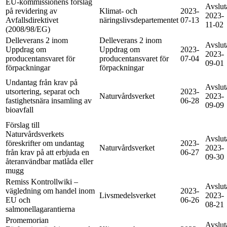
EU-kommissionens förslag
Avslut
på revidering av
Klimat- och
2023-
2023-
Avfallsdirektivet
näringslivsdepartementet
07-13
11-02
(2008/98/EG)
Delleverans 2 inom
Delleverans 2 inom
Avslut
Uppdrag om
Uppdrag om
2023-
2023-
producentansvaret för
producentansvaret för
07-04
09-01
förpackningar
förpackningar
Undantag från krav på
Avslut
utsortering, separat och
2023-
Naturvårdsverket
2023-
fastighetsnära insamling av
06-28
09-09
bioavfall
Förslag till
Naturvårdsverkets
Avslut
föreskrifter om undantag
2023-
Naturvårdsverket
2023-
från krav på att erbjuda en
06-27
09-30
återanvändbar matlåda eller
mugg
Remiss Kontrollwiki –
Avslut
vägledning om handel inom
2023-
Livsmedelsverket
2023-
EU och
06-26
08-21
salmonellagarantierna
Promemorian
Avslut