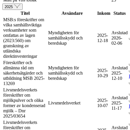
2025
Titel
Avsändare
Inkom
Status
MSB:s föreskrifter om
vilka samhällsviktiga
verksamheter som
Myndigheten för
Avslutad
omfattas av lagen
2025-
samhällsskydd och
2026-
(2023:560) om
12-18
beredskap
02-06
granskning av
utländska
direktinvesteringar
Föreskrifter och
allmänna råd om
Myndigheten för
Avslutad
2025-
säkerhetsåtgärder och
samhällsskydd och
2025-
10-29
utbildning MSB 2025-
beredskap
12-10
13269
Livsmedelsverkets
föreskrifter om
Avslutad
mjölkpulver och olika
2025-
Livsmedelsverket
2025-
former av kondenserad
10-07
11-17
mjölk – Dnr
2025/03654
Livsmedelsverkets
föreskrifter om
Avslutad