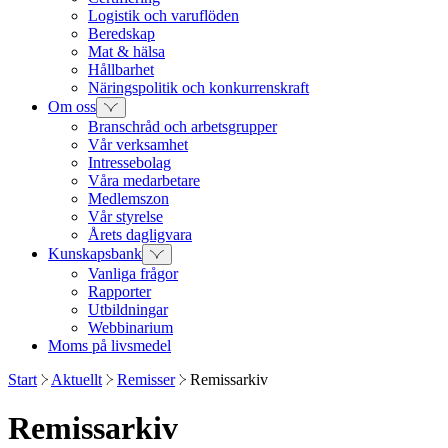
Logistik och varuflöden
Beredskap
Mat & hälsa
Hållbarhet
Näringspolitik och konkurrenskraft
Om oss
Branschråd och arbetsgrupper
Vår verksamhet
Intressebolag
Våra medarbetare
Medlemszon
Vår styrelse
Årets dagligvara
Kunskapsbank
Vanliga frågor
Rapporter
Utbildningar
Webbinarium
Moms på livsmedel
Start
Aktuellt
Remisser
Remissarkiv
Remissarkiv