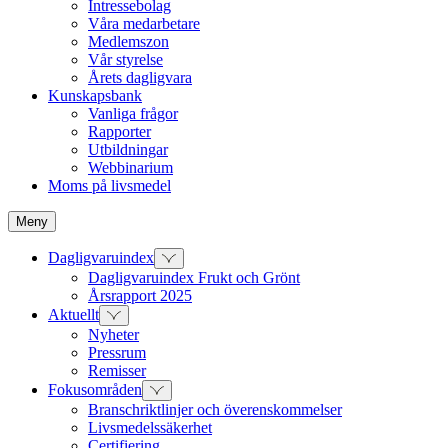
Intressebolag
Våra medarbetare
Medlemszon
Vår styrelse
Årets dagligvara
Kunskapsbank
Vanliga frågor
Rapporter
Utbildningar
Webbinarium
Moms på livsmedel
Meny
Dagligvaruindex
Dagligvaruindex Frukt och Grönt
Årsrapport 2025
Aktuellt
Nyheter
Pressrum
Remisser
Fokusområden
Branschriktlinjer och överenskommelser
Livsmedelssäkerhet
Certifiering