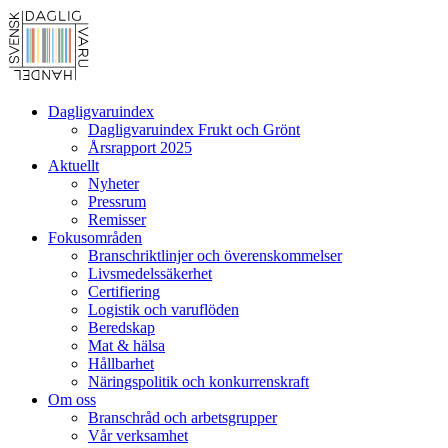
Dagligvaruindex
Dagligvaruindex Frukt och Grönt
Årsrapport 2025
Aktuellt
Nyheter
Pressrum
Remisser
Fokusområden
Branschriktlinjer och överenskommelser
Livsmedelssäkerhet
Certifiering
Logistik och varuflöden
Beredskap
Mat & hälsa
Hållbarhet
Näringspolitik och konkurrenskraft
Om oss
Branschråd och arbetsgrupper
Vår verksamhet