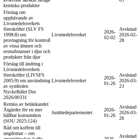
kemiska produkter
Förslag om
upphävande av
Livsmedelsverkets
föreskrifter (SLV FS
Avslutad
2026-
1998:8) om
Livsmedelsverket
2026-02-
02-02
provtagning för kontroll
28
av vissa ämnen och
restsubstanser i djur och
produkter från djur
Förslag till ändring i
Livsmedelsverkets
föreskrifter (LIVSFS
Avslutad
2026-
2005:9) om användning
Livsmedelsverket
2026-03-
01-26
av symbolen
23
Nyckelhålet Dnr
2026/00331
Remiss av betänkandet
Avslutad
Åtgärder för en mer
2026-
Justitiedepartementet
2026-03-
hållbar konsumtion
01-26
26
(SOU 2025:124)
Råd om koffein till
ungdomar – om
Avslutad
energidrycker, kaffe
2026-