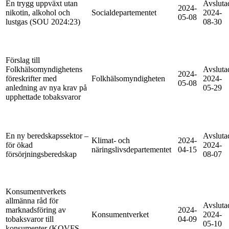
En trygg uppväxt utan
Avsluta
2024-
nikotin, alkohol och
Socialdepartementet
2024-
05-08
lustgas (SOU 2024:23)
08-30
Förslag till
Folkhälsomyndighetens
Avsluta
2024-
föreskrifter med
Folkhälsomyndigheten
2024-
05-08
anledning av nya krav på
05-29
upphettade tobaksvaror
En ny beredskapssektor –
Avsluta
Klimat- och
2024-
för ökad
2024-
näringslivsdepartementet
04-15
försörjningsberedskap
08-07
Konsumentverkets
allmänna råd för
Avsluta
marknadsföring av
2024-
Konsumentverket
2024-
tobaksvaror till
04-09
05-10
konsumenter (KOVFS