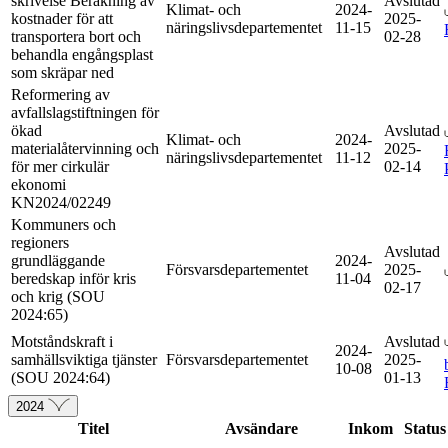
skrivelse Beräkning av
Avslutad
Klimat- och
2024-
kostnader för att
2025-
näringslivsdepartementet
11-15
transportera bort och
02-28
behandla engångsplast
som skräpar ned
Reformering av
avfallslagstiftningen för
ökad
Avslutad
Klimat- och
2024-
materialåtervinning och
2025-
näringslivsdepartementet
11-12
för mer cirkulär
02-14
ekonomi
KN2024/02249
Kommuners och
regioners
Avslutad
grundläggande
2024-
Försvarsdepartementet
2025-
beredskap inför kris
11-04
02-17
och krig (SOU
2024:65)
Motståndskraft i
Avslutad
2024-
samhällsviktiga tjänster
Försvarsdepartementet
2025-
10-08
(SOU 2024:64)
01-13
2024
Titel
Avsändare
Inkom
Status