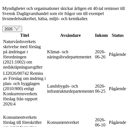
Myndigheter och organisationer skickar årligen ett 40-tal remisser till
Svensk Dagligvaruhandel som rör frågor om till exempel
livsmedelssäkerhet, hälsa, miljö- och kemikalier.
2026
Titel
Avsändare
Inkom
Status
Naturvårdsverkets
skrivelse med förslag
på ändringar i
Klimat- och
2026-
Pågående
förordningen
näringslivsdepartementet
06-26
(2021:1002) om
nedskräpningsavgifter
LI2026/00742 Remiss
av Förslag om ändring i
plan- och bygglagen
Landsbygds- och
2026-
(2010:900) enligt
Pågående
infrastrukturdepartementet
06-25
Konkurrensverkets
förslag från rapport
2026:4
Konsumentverkets
2026-
förslag till föreskrifter
Konsumentverket
Pågående
06-10